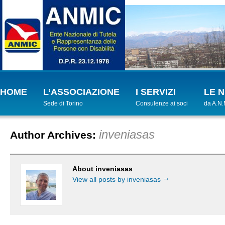
HOME
L’ASSOCIAZIONE
I SERVIZI
LE 
Sede di Torino
Consulenze ai soci
da A.N.
inveniasas
Author Archives:
About inveniasas
→
View all posts by inveniasas