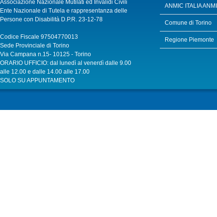
Associazione Nazionale Mutilati ed Invalidi Civili
ANMIC ITALIA
ANMIC
Ente Nazionale di Tutela e rappresentanza delle
Persone con Disabilità D.P.R. 23-12-78
Comune di Torino
Codice Fiscale 97504770013
Regione Piemonte
Sede Provinciale di Torino
Via Campana n.15- 10125 - Torino
ORARIO UFFICIO: dal lunedì al venerdì dalle 9.00
alle 12.00 e dalle 14.00 alle 17.00
SOLO SU APPUNTAMENTO